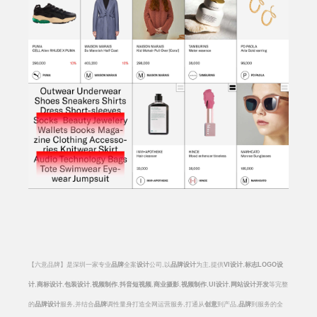
【六意品牌】是深圳一家专业
品牌
全案
设计
公司
,
以
品牌设计
为主
,
提供
VI
设计
,
标志
LOGO
设
计
,
商标设计
,
包装设计
,
视频制作
,
抖音短视频
,
商业摄影
,
视频制作
,
UI
设计
,
网站设计开发
等完整
的
品牌设计
服务
,
并结合
品牌
调性量身打造全网运营服务
,
打通从
创意
到产品
,
品牌
到服务的全