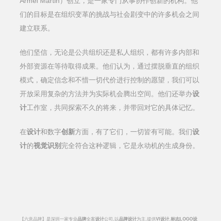
Armel Martin）创立，是一家专门从事协作创新的机构。他
们的目标是在组织变革的挑战与社会剧变中的许多机会之间
建立联系。
他们坚信，无论是公共组织还是私人组织，都有许多内部和
外部资源在等待取得成果。他们认为，通过摆脱垂直的组织
模式，确定信念和不惜一切代价进行控制的愿望，我们可以
开放采用复杂的方法并为实际机会腾出空间。他们还举办
设
计
工作室，共同探索不久的将来，并带回对它的具体记忆。
在
设计
和数字
创新
方面，有了它们，一切皆有可能。我们
设
计
的
视觉识别
完全符合这种逻辑，它是永动机的生成身份。
【六意品牌】是深圳一家专业
品牌
全案
设计
公司
,
以
品牌设计
为主
,
提供
VI
设计
,
标志
LOGO
设