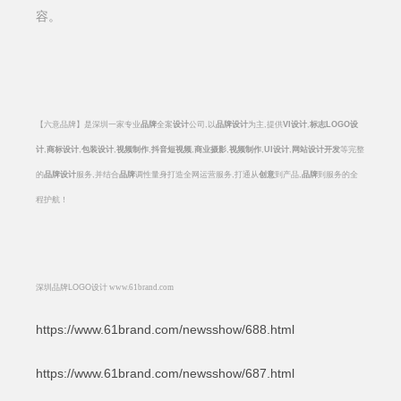
容。
【六意品牌】是深圳一家专业
品牌
全案
设计
公司
,
以
品牌设计
为主
,
提供
VI
设计
,
标志
LOGO
设
计
,
商标设计
,
包装设计
,
视频制作
,
抖音短视频
,
商业摄影
,
视频制作
,
UI
设计
,
网站设计开发
等完整
的
品牌设计
服务
,
并结合
品牌
调性量身打造全网运营服务
,
打通从
创意
到产品
,
品牌
到服务的全
程护航！
深圳品牌
LOGO
设计
www.61brand.com
https://www.61brand.com/newsshow/688.html
https://www.61brand.com/newsshow/687.html