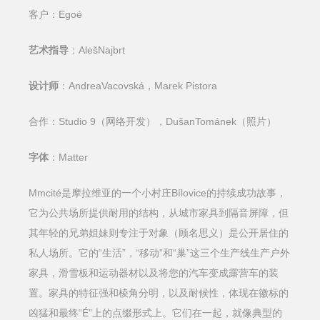
Egoé
客户：
AlešNajbrt
艺术指导
：
AndreaVacovská，Marek Pistora
设计师
：
Studio 9（网络开发），DušanTománek（照片）
合作：
Matter
字体
：
Mmcité是摩拉维亚的一个小村庄Bílovice的持续成功故事，
它为公共场所提供耐用的结构，从城市家具到隔音屏障，但
其年轻的兄弟姐妹则专注于对象（顾名思义）是公开居住的
私人场所。它的“生活”，“移动”和“巢”这三个生产线生产户外
家具，滑雪板和运动器材以及将您的汽车变成露营车的装
置。家具的特征强和棱角分明，以及耐候性，体现在徽标的
凶猛和最终“É”上的点缀形式上。它们在一起，就像典型的