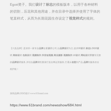
Egoé凳子。我们
设计
了
标志
的模板版本，以用于各种材料
的切割，压花和其他用途，并在目录中选择并使用了字体的
笔直样式，从而为长期花园生存设定了
视觉
样式
的规则。
【六意品牌】是深圳一家专业
品牌
全案
设计
公司
,
以
品牌设计
为主
,
提供
VI
设计
,
标志
LOGO
设
计
,
商标设计
,
包装设计
,
视频制作
,
抖音短视频
,
商业摄影
,
视频制作
,
UI
设计
,
网站设计开发
等完整
的
品牌设计
服务
,
并结合
品牌
调性量身打造全网运营服务
,
打通从
创意
到产品
,
品牌
到服务的全
程护航！
深圳品牌
LOGO
设计
www.61brand.com
https://www.61brand.com/newsshow/684.html