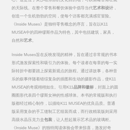
的天际线。在整个零售和餐饮体验中倡导当代
艺术和设计
，
创造一个生机勃勃的空间，使每个访客都充满感官冒险。
《Inside Muses》是独特零售概念的序言，旨在以K11
MUSEA中的四种缪斯作品为特色，其中包括建筑，家具，
自然和
艺术
。
Inside Muses旨在反映发现的精神，旨在通过非常规的书本
形式激发探索性和吸引力的体验。每个读者在每章的每一实
际转折中都要踏上探索新观点的旅程。通过讲故事，各种音
乐的叙事伴随着错综复杂的插图和生动的摄影作品，使K11
MUSEA的奇观栩栩如生。引用K11
品牌和徽标
，封面上的圆
圈图形代表四个缪斯女神的性感球体。本书的常规版和执行
版都经过精心制作，以描绘K11 MUSEA的优良品质。普通
版采用复杂的手工缝制工艺组装而成，而行政精装版则采用
高级水晶压克力盒
包装
，让人想起展示艺术品的玻璃柜。
《Inside Muse》的独特阅读体验会带来惊喜，激发好奇