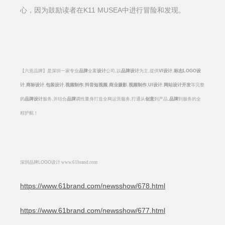
心，因为鼓励读者在K11 MUSEA中进行冒险和发现。
【六意品牌】是深圳一家专业
品牌
全案
设计
公司
,
以
品牌设计
为主
,
提供
VI
设计
,
标志
LOGO
设
计
,
商标设计
,
包装设计
,
视频制作
,
抖音短视频
,
商业摄影
,
视频制作
,
UI
设计
,
网站设计开发
等完整
的
品牌设计
服务
,
并结合
品牌
调性量身打造全网运营服务
,
打通从
创意
到产品
,
品牌
到服务的全
程护航！
深圳品牌
LOGO
设计
www.61brand.com
https://www.61brand.com/newsshow/678.html
https://www.61brand.com/newsshow/677.html