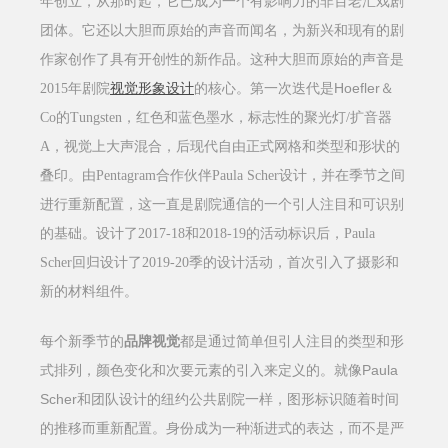
年创立，从那时起，它已成为一个有影响力的非百老汇戏剧
团体。它还以大胆而原始的声音而闻名，为新兴和现有的剧
作家创作了具有开创性的新作品。这种大胆而原始的声音是
Hoefler
2015
年剧院
视觉形象设计
的核心。第一次迭代是
＆
Co
的
Tungsten
，红色和蓝色墨水，标志性的聚光灯
/
扩音器
A
，视觉上大声混合，后现代自由正式网格和类型和形状的
叠印。由
Pentagram
合作伙伴
Paula Scher
设计，并在季节之间
进行重新配置，这一直是剧院通信的一个引人注目和可识别
的基础。设计了
2017-18
和
2018-19
的活动标识后，
Paula
Scher
回归设计了
2019-20
季的设计活动，首次引入了摄影和
新的材料组件。
每个新季节的
品牌视觉
都是通过简单但引人注目的类型和形
Paula
式排列，颜色变化和次要元素的引入来定义的。就像
Scher
和团队设计的纽约公共剧院一样，图形标识随着时间
的推移而重新配置。身份成为一种渐进式的表达，而不是严