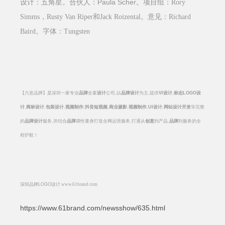
Paula Scher
设计：五角星。合伙人：
。项目组：
Rory
Simms
，
Rusty Van Riper
和
Jack Roizental
。意见：
Richard
Baird
。字体：
Tungsten
【六意品牌】是深圳一家专业
品牌
全案
设计
公司
,
以
品牌设计
为主
,
提供
VI
设计
,
标志
LOGO
设
计
,
商标设计
,
包装设计
,
视频制作
,
抖音短视频
,
商业摄影
,
视频制作
,
UI
设计
,
网站设计开发
等完整
的
品牌设计
服务
,
并结合
品牌
调性量身打造全网运营服务
,
打通从
创意
到产品
,
品牌
到服务的全
程护航！
深圳品牌
LOGO
设计
www.61brand.com
https://www.61brand.com/newsshow/635.html