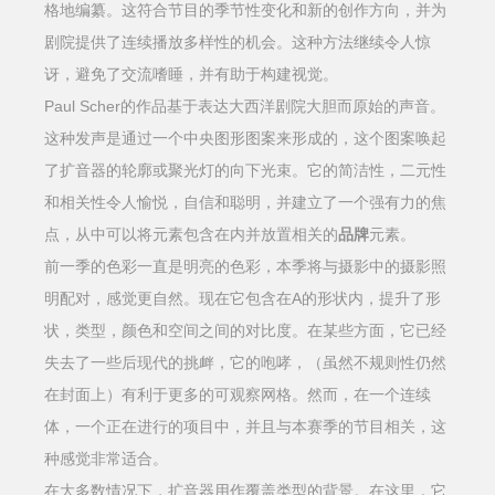
格地编纂。这符合节目的季节性变化和新的创作方向，并为
剧院提供了连续播放多样性的机会。这种方法继续令人惊
讶，避免了交流嗜睡，并有助于构建视觉。
Paul Scher
的作品基于表达大西洋剧院大胆而原始的声音。
这种发声是通过一个中央图形图案来形成的，这个图案唤起
了扩音器的轮廓或聚光灯的向下光束。它的简洁性，二元性
和相关性令人愉悦，自信和聪明，并建立了一个强有力的焦
点，从中可以将元素包含在内并放置相关的
品牌
元素。
前一季的色彩一直是明亮的色彩，本季将与摄影中的摄影照
A
明配对，感觉更自然。现在它包含在
的形状内，提升了形
状，类型，颜色和空间之间的对比度。在某些方面，它已经
失去了一些后现代的挑衅，它的咆哮，（虽然不规则性仍然
在封面上）有利于更多的可观察网格。然而，在一个连续
体，一个正在进行的项目中，并且与本赛季的节目相关，这
种感觉非常适合。
在大多数情况下，扩音器用作覆盖类型的背景。在这里，它