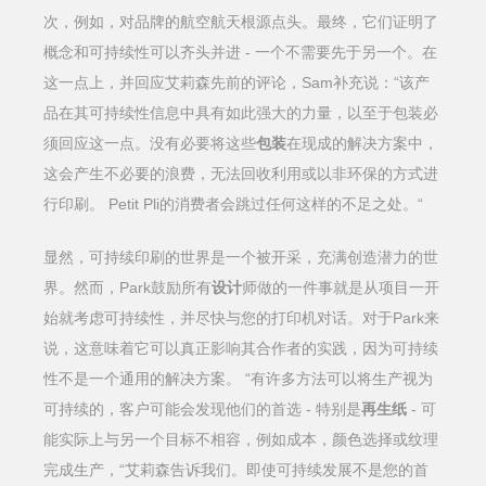
次，例如，对品牌的航空航天根源点头。最终，它们证明了
概念和可持续性可以齐头并进 - 一个不需要先于另一个。在
这一点上，并回应艾莉森先前的评论，Sam补充说：“该产
品在其可持续性信息中具有如此强大的力量，以至于包装必
须回应这一点。没有必要将这些
包装
在现成的解决方案中，
这会产生不必要的浪费，无法回收利用或以非环保的方式进
行印刷。 Petit Pli的消费者会跳过任何这样的不足之处。“
显然，可持续印刷的世界是一个被开采，充满创造潜力的世
界。然而，Park鼓励所有
设计
师做的一件事就是从项目一开
始就考虑可持续性，并尽快与您的打印机对话。对于Park来
说，这意味着它可以真正影响其合作者的实践，因为可持续
性不是一个通用的解决方案。 “有许多方法可以将生产视为
可持续的，客户可能会发现他们的首选 - 特别是
再生纸
- 可
能实际上与另一个目标不相容，例如成本，颜色选择或纹理
完成生产，“艾莉森告诉我们。即使可持续发展不是您的首