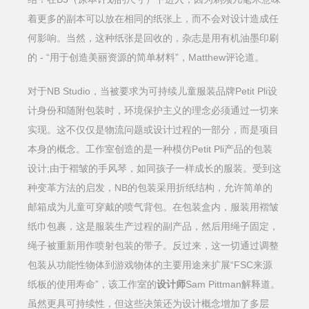
着更多的副本可以放在相同的纸张上，而不会对设计造成任
何影响。当然，这种纸张是回收的，杂志是用有机油墨印刷
的 - “用于创造美丽资源的简单材料”，Matthew评论道。
对于NB Studio，当被要求为可持续儿童服装品牌Petit Pli设
计身份和随附包装时，环境保护主义的理念必须通过一切来
实现。这不仅仅是物流问题或设计过程的一部分，而是项目
本身的概念。工作室创造的是一种模仿Petit Pli产品的包装
设计;由于褶皱的手风琴，如同孩子一样成长的服装。受到这
种变革方法的启发，NB的包装采用折纸结构，允许简单的
邮箱成为儿童可穿戴的喷气背包。在包装盒内，服装用褶皱
纸巾包裹，这是服装生产过程的副产品，然后用绳子固定，
绳子被重新用作喷射包装的带子。反过来，这一切通过调整
包装从功能性物体到游戏物体的主要用途来扩展“FSC来源
纸板的使用寿命”，该工作室的
设计师
Sam Pittman解释道。
虽然更具可持续性，但这些决策还为设计概念增加了多层