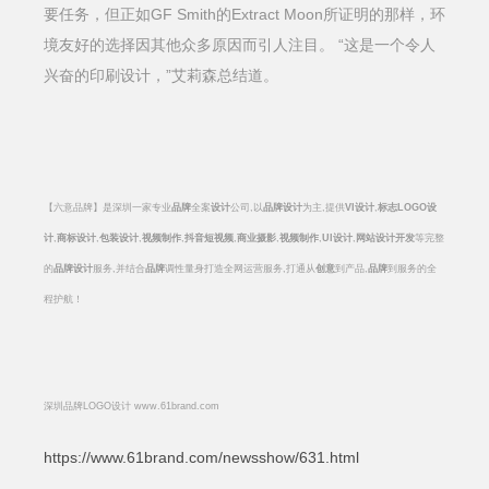
要任务，但正如GF Smith的Extract Moon所证明的那样，环
境友好的选择因其他众多原因而引人注目。 “这是一个令人
兴奋的印刷设计，”艾莉森总结道。
【六意品牌】是深圳一家专业
品牌
全案
设计
公司,以
品牌设计
为主,提供
VI
设计
,
标志
LOGO
设
计
,
商标设计
,
包装设计
,
视频制作
,
抖音短视频
,
商业摄影
,
视频制作
,
UI
设计
,
网站设计开发
等完整
的
品牌设计
服务,并结合
品牌
调性量身打造全网运营服务,打通从
创意
到产品,
品牌
到服务的全
程护航！
深圳品牌LOGO设计 www.61brand.com
https://www.61brand.com/newsshow/631.html