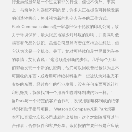
行业虽然显然是一个过去有罪的行业，但也不例外。事实
上，与简单的勾选框不同的是，许多人正在抓住可持续发展
的创造性机会，将其视为新的和令人兴奋的工作方式。
Park Communications是一家总部位于伦敦的印刷公司，致
力于环境保护，最大限度地减少对环境的影响，并提高对低
损害替代品的认识。虽然公司显然有责任坚持这些想法，但
它认为这是一个机会。关于让她对可持续印刷世界最为兴奋
的事情，艾莉森说：“这必须是创新的步伐。几乎每个月我
们都会发现一个新的供应商，他们可以回收曾经被认为是不
可回收的东西 - 或者用可持续材料生产一些被认为对生态不
友好的东西。经过多年的行业发展，没有任何东西可以让打
印机微笑，就像找到一个用再生咖啡杯制成的纸一样。“
当Park与一个特定的客户合作时，发现用咖啡杯制成的纸张
特别有助于指导项目。 Watson＆Company来到Park想要一
本可以直观地庆祝公司成就的出版物 - 这个对象随后可以与
合作者，合作伙伴和客户分享。该简报的主要部分是它应该