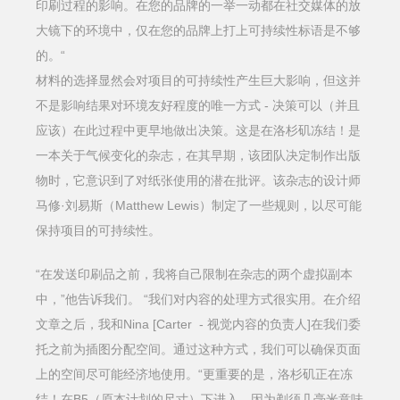
印刷过程的影响。在您的品牌的一举一动都在社交媒体的放
大镜下的环境中，仅在您的品牌上打上可持续性标语是不够
的。“
材料的选择显然会对项目的可持续性产生巨大影响，但这并
不是影响结果对环境友好程度的唯一方式 - 决策可以（并且
应该）在此过程中更早地做出决策。这是在洛杉矶冻结！是
一本关于气候变化的杂志，在其早期，该团队决定制作出版
物时，它意识到了对纸张使用的潜在批评。该杂志的设计师
马修·刘易斯（Matthew Lewis）制定了一些规则，以尽可能
保持项目的可持续性。
“在发送印刷品之前，我将自己限制在杂志的两个虚拟副本
中，”他告诉我们。 “我们对内容的处理方式很实用。在介绍
文章之后，我和Nina [Carter - 视觉内容的负责人]在我们委
托之前为插图分配空间。通过这种方式，我们可以确保页面
上的空间尽可能经济地使用。“更重要的是，洛杉矶正在冻
结！在B5（原本计划的尺寸）下进入，因为剃须几毫米意味