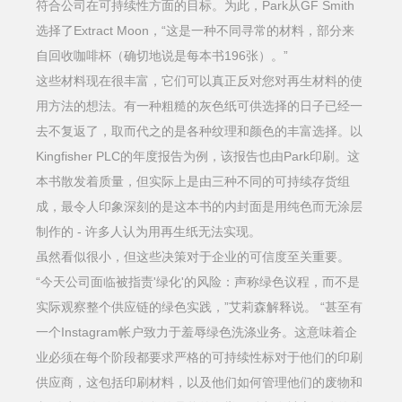
符合公司在可持续性方面的目标。为此，Park从GF Smith
选择了Extract Moon，“这是一种不同寻常的材料，部分来
自回收咖啡杯（确切地说是每本书196张）。”
这些材料现在很丰富，它们可以真正反对您对再生材料的使
用方法的想法。有一种粗糙的灰色纸可供选择的日子已经一
去不复返了，取而代之的是各种纹理和颜色的丰富选择。以
Kingfisher PLC的年度报告为例，该报告也由Park印刷。这
本书散发着质量，但实际上是由三种不同的可持续存货组
成，最令人印象深刻的是这本书的内封面是用纯色而无涂层
制作的 - 许多人认为用再生纸无法实现。
虽然看似很小，但这些决策对于企业的可信度至关重要。
“今天公司面临被指责'绿化'的风险：声称绿色议程，而不是
实际观察整个供应链的绿色实践，”艾莉森解释说。 “甚至有
一个Instagram帐户致力于羞辱绿色洗涤业务。这意味着企
业必须在每个阶段都要求严格的可持续性标对于他们的印刷
供应商，这包括印刷材料，以及他们如何管理他们的废物和