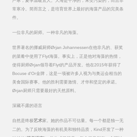
严寒，夏季温暖宜人。大海是干净的，未受污染的，而且非
常寒冷。简而言之，是培育世界上最好的海藻产品的完美条
件。
一位非凡的厨师。一种非凡的海藻。
Ørjan Johannessen在他非凡的、获奖
世界著名的挪威厨师
的菜肴中使用了Flyt海藻。事实上，正是他对海藻的热情，
使得厨师Ørjan领导着Flyt的产品开发。他在2015年获得了
Bocuse d'Or金牌，这是一项被许多人视为与奥运会相当的
美食国际赛事。他的胜利需要激情、才华和坚定的承诺。
Ørjan厨师只需要最好的天然原料。
深藏不露的语言
自然是终极
艺术
家。她的作品不可估量。每一个都是独一无
Kind开发了一种
二的。为了反映海藻的有机美和独特品质，