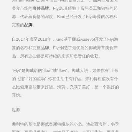
Johannessen是海草倡议Flyt的创始人之一。面向高端国际
美食市场的
奢侈品牌
。Flyt以其经验丰富的员工和独特的起
源，代表着食物的深度。Kind已经开发了Flyt海藻的名称和
完整的
品牌
。
2017年底至2018年，Kind基于挪威Ausevol开发了Flyt海
自
藻的名称和完整
品牌
。Flyt创造了最优质的挪威海草美食产
品，所有这些都是可持续的来源和负责任的收获。
“Flyt”是挪威语的“float”或“flow”。挪威人说，如果你有“上帝
的飞翔”-“好的流动”-你在生活中有好运。弗利特相信没有什
么比健康更能带来好运。海藻，充满了美好，是一个很好的
开始。
起源
弗利特的基地是挪威奥斯特维尔的小岛。地处西海岸，冬季