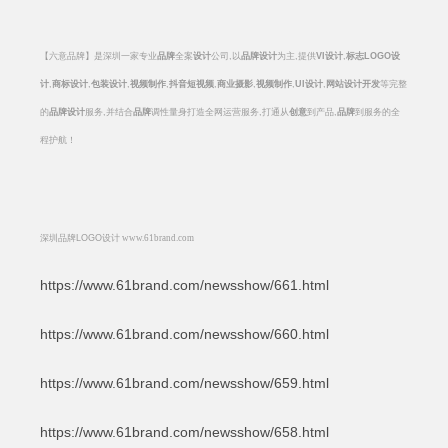
【六意品牌】是深圳一家专业
品牌
全案
设计
公司
,
以
品牌设计
为主
,
提供
VI
设计
,
标志
LOGO
设
计
,
商标设计
,
包装设计
,
视频制作
,
抖音短视频
,
商业摄影
,
视频制作
,
UI
设计
,
网站设计开发
等完整
的
品牌设计
服务
,
并结合
品牌
调性量身打造全网运营服务
,
打通从
创意
到产品
,
品牌
到服务的全
程护航！
深圳品牌
LOGO
设计
www.61brand.com
https://www.61brand.com/newsshow/661.html
https://www.61brand.com/newsshow/660.html
https://www.61brand.com/newsshow/659.html
https://www.61brand.com/newsshow/658.html