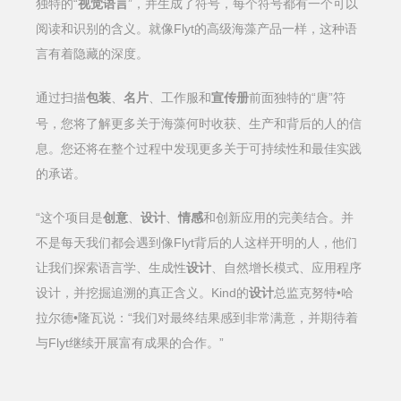
独特的“
视觉语言
”，并生成了符号，每个符号都有一个可以
阅读和识别的含义。就像Flyt的高级海藻产品一样，这种语
言有着隐藏的深度。
“唐”符
通过扫描
包装
、
名片
、工作服和
宣传册
前面独特的
号，您将了解更多关于海藻何时收获、生产和背后的人的信
息。您还将在整个过程中发现更多关于可持续性和最佳实践
的承诺。
“这个项目是
创意
、
设计
、
情感
和创新应用的完美结合。并
不是每天我们都会遇到像Flyt背后的人这样开明的人，他们
让我们探索语言学、生成性
设计
、自然增长模式、应用程序
设计，并挖掘追溯的真正含义。Kind的
设计
总监克努特•哈
拉尔德•隆瓦说：“我们对最终结果感到非常满意，并期待着
与Flyt继续开展富有成果的合作。”