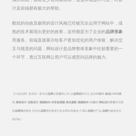
计及前端都有极大的帮助。
酷炫的动效及极简的设计风格已经被完全运用于网站中，成
熟的技术展现出更好的效果，这些都是为了企业的
品牌形象
而服务。前端直接展示给客户更加优化的用户体验，解决交
互与视觉的问题，网站设计是品牌整体形象中比较重要的一
个环节，透过互联网让用户可以感受到品牌的魅力。
【六意品牌】是深圳一家专业
品牌
全案
设计
公司,以
品牌设计
为主,提供
VI
设计
,
标志
LOGO
设
计
,
商标设计
,
包装设计
,
视频制作
,
抖音短视频
,
商业摄影
,
视频制作
,
UI
设计
,
网站设计开发
等完整
的
品牌设计
服务,并结合
品牌
调性量身打造全网运营服务,打通从
创意
到产品,
品牌
到服务的全
程护航！