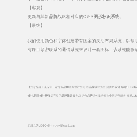
【客观】
C
更新与其新
品牌
战略相对应的
＆
A
图形标识系统
。
【最终】
我们使用颜色和字体创建带有图案的灵活布局系统，以帮
有序且紧密联系的通信系统来设计一套图标，该系统能够
【六意品牌】是深圳一家专业
品牌
全案
设计
公司
,
以
品牌设计
为主
,
提供
VI
设计
,
标志
LOGO
设计
,
网站设计开发
等完整的
品牌设计
服务
,
并结合
品牌
调性量身打造全网运营服务
,
打通从
深圳品牌
LOGO
设计
www.61brand.com