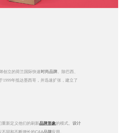
弟创立的荷兰国际快速
时尚品牌
。除巴西、
于
1999
年抵达墨西哥，并迅速扩张，建立了
们重新定义他们的刷新
品牌形象
的模式。
设计
C&A
应不同和不断增长的
品牌
应用。