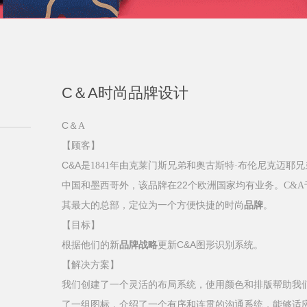
C＆A时尚品牌设计
C
＆
A
【顾客】
C&A
是
1841
年由克莱门斯兄弟和奥古斯特
·
布伦尼克迈耶兄
22
中国和墨西哥外，该品牌在
个欧洲国家均有业务。
C&A
其最大的总部，定位为一个方便快捷的时尚
品牌
。
【目标】
C&A
根据他们的新
品牌战略
更新
图形识别系统。
【解决方案】
我们创建了一个灵活的布局系统，使用颜色和排版帮助我
了一组图标，介绍了一个有序和连贯的沟通系统，能够适