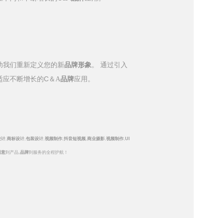
助我们重新定义您的新
品牌形象
。
通过引入
C
适应不断增长的
＆
A
品牌
应用。
设计
,
商标设计
,
包装设计
,
视频制作
,
抖音短视频
,
商业摄影
,
视频制作
,
UI
创意
到产品
,
品牌
到服务的全程护航！